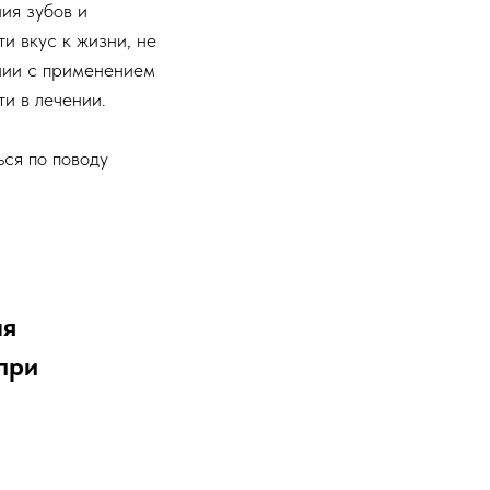
ия зубов и
и вкус к жизни, не
нии с применением
ти в лечении.
ься по поводу
ля
 при