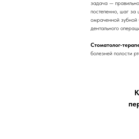
задача — правильно
постепенно, шаг за 
омраченной зубной
дентального операци
Стоматолог-терап
болезней полости рт
К
пер