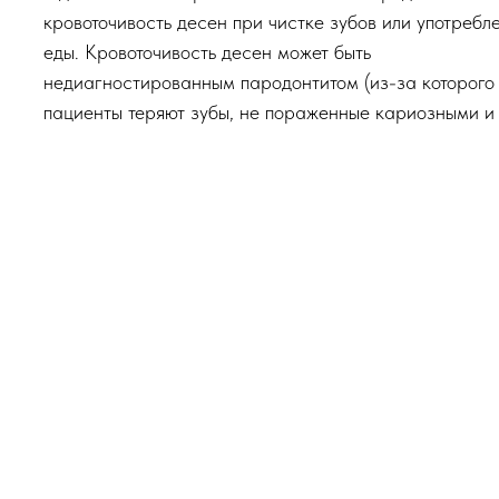
кровоточивость десен при чистке зубов или употребл
еды. Кровоточивость десен может быть
недиагностированным пародонтитом (из-за которого
пациенты теряют зубы, не пораженные кариозными и
некариозными патологиями твердых тканей).
Неприятный запах изо рта (галитоз)
Даже при должной гигиене иногда присутствует запа
рта, который не устраняется с помощью жевательной
резинки, полосканий или использования освежителя. 
симптом может свидетельствовать как о стоматологич
так и общесоматической патологии (например, болез
желудка или поджелудочной железы). Также галитоз 
с кровоточивостью — самые частые признаки болезн
десен. Связано это с тем, что пародонтологические 