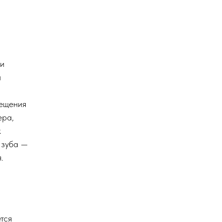
ли
и
мещения
ера,
к
 зуба —
.
тся