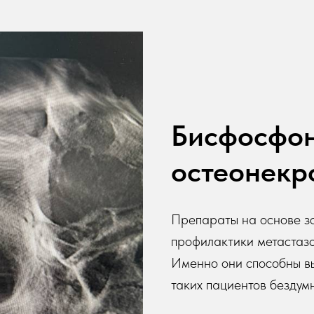
Бисфосфо
остеонекр
Препараты на основе з
профилактики метастазов
Именно они способны вы
таких пациентов бездум