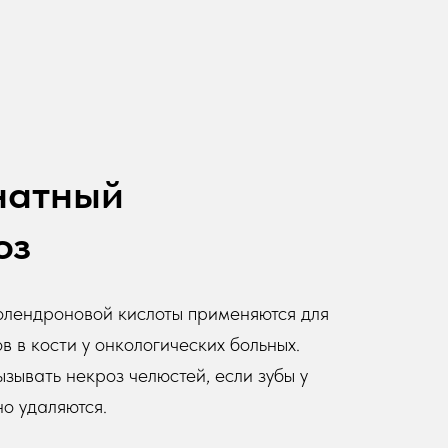
натный
оз
олендроновой кислоты применяются для
 в кости у онкологических больных.
зывать некроз челюстей, если зубы у
но удаляются.